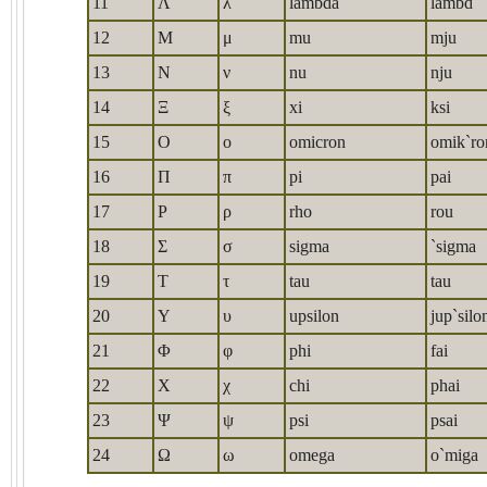
11
Λ
λ
lambda
lambd
12
Μ
μ
mu
mju
13
Ν
ν
nu
nju
14
Ξ
ξ
xi
ksi
15
Ο
ο
omicron
omik`ro
16
Π
π
pi
pai
17
Ρ
ρ
rho
rou
18
Σ
σ
sigma
`sigma
19
Τ
τ
tau
tau
20
Υ
υ
upsilon
jup`silo
21
Φ
φ
phi
fai
22
Χ
χ
chi
phai
23
Ψ
ψ
psi
psai
24
Ω
ω
omega
o`miga