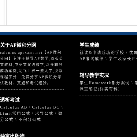
关于
AP微积分
网
学生成绩
就读&申请成功的学校
优
calculus.apexams.net【AP微积
\
AP考试成绩
学生及家长评
分网】专注于辅导AP数学,原版英
\
文教材,中英文双语教学,众多辅导
成功案例,助飞世界一流大学,换取
辅导教学实况
课程学分！免费分享AP微积分考
学生Homework部分案例
\
试教材、真题和考试经验。
课堂笔记(详实有料)
透析考试
Calculus AB
Calculus BC
\
\
Limit常用公式
求导公式
微
\
\
分公式
不积分公式
\
独家出版物