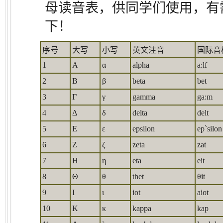
母读音表，供同学们使用，有
下！
序号
大写
小写
英文注音
国际音
1
Α
α
alpha
a:lf
2
Β
β
beta
bet
3
Γ
γ
gamma
ga:m
4
Δ
δ
delta
delt
5
Ε
ε
epsilon
ep`silon
6
Ζ
ζ
zeta
zat
7
Η
η
eta
eit
8
Θ
θ
thet
θit
9
Ι
ι
iot
aiot
10
Κ
κ
kappa
kap