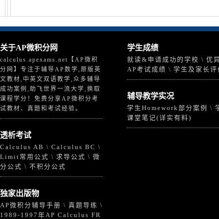
关于
AP微积分
网
学生成绩
就读&申请成功的学校
优
calculus.apexams.net【AP微积
\
AP考试成绩
学生及家长评
分网】专注于辅导AP数学,原版英
\
文教材,中英文双语教学,众多辅导
成功案例,助飞世界一流大学,换取
辅导教学实况
课程学分！免费分享AP微积分考
学生Homework部分案例
\
试教材、真题和考试经验。
课堂笔记(详实有料)
透析考试
Calculus AB
Calculus BC
\
\
Limit常用公式
求导公式
微
\
\
分公式
不积分公式
\
独家出版物
AP微积分辅导手册
真题导练
\
\
1989-1997年AP Calculus FR