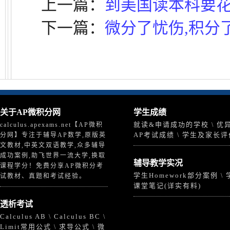
上一篇：
到美国读本科要
下一篇：
微分了忧伤,积分
关于
AP微积分
网
学生成绩
就读&申请成功的学校
优
calculus.apexams.net【AP微积
\
AP考试成绩
学生及家长评
分网】专注于辅导AP数学,原版英
\
文教材,中英文双语教学,众多辅导
成功案例,助飞世界一流大学,换取
辅导教学实况
课程学分！免费分享AP微积分考
学生Homework部分案例
\
试教材、真题和考试经验。
课堂笔记(详实有料)
透析考试
Calculus AB
Calculus BC
\
\
Limit常用公式
求导公式
微
\
\